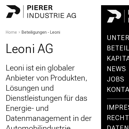
Home
Beteiligungen - Leoni
UNTE
Leoni AG
BETEI
KAPIT
Leoni ist ein globaler
NEWS
Anbieter von Produkten,
JOBS
Lösungen und
KONT
Dienstleistungen für das
Energie- und
IMPR
Datenmanagement in der
RECHT
Automobilindustrie.
DATE