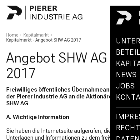
Home
Kapitalmarkt
UNTE
Kapitalmarkt - Angebot SHW AG 2017
BETEI
Angebot SHW AG
KAPIT
2017
NEWS
JOBS
Freiwilliges öffentliches Übernahmeangebot
der Pierer Industrie AG an die Aktionäre der
KONT
SHW AG
IMPR
A. Wichtige Information
RECHT
Sie haben die Internetseite aufgerufen, die
Unterlagen und Informationen zu dem freiwilligen
DATE