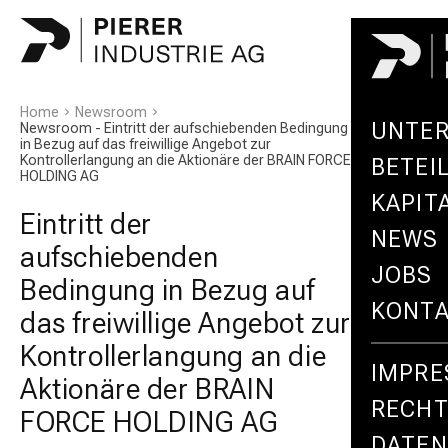
Home
Newsroom
UNTE
Newsroom - Eintritt der aufschiebenden Bedingung
in Bezug auf das freiwillige Angebot zur
Kontrollerlangung an die Aktionäre der BRAIN FORCE
BETEI
HOLDING AG
KAPIT
Eintritt der
NEWS
aufschiebenden
JOBS
Bedingung in Bezug auf
KONT
das freiwillige Angebot zur
Kontrollerlangung an die
IMPR
Aktionäre der BRAIN
RECHT
FORCE HOLDING AG
DATE