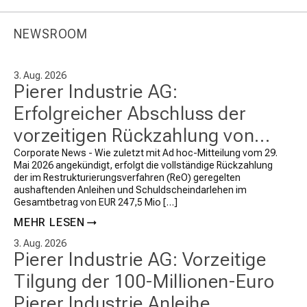
NEWSROOM
3. Aug. 2026
Pierer Industrie AG:
Erfolgreicher Abschluss der
vorzeitigen Rückzahlung von
Anleihen und
Corporate News - Wie zuletzt mit Ad hoc-Mitteilung vom 29.
Mai 2026 angekündigt, erfolgt die vollständige Rückzahlung
Schuldscheindarlehen iHv EUR
der im Restrukturierungsverfahren (ReO) geregelten
aushaftenden Anleihen und Schuldscheindarlehen im
247,5 Mio zzgl Zinsen
Gesamtbetrag von EUR 247,5 Mio […]
MEHR LESEN
3. Aug. 2026
Pierer Industrie AG: Vorzeitige
Tilgung der 100-Millionen-Euro
Pierer Industrie Anleihe