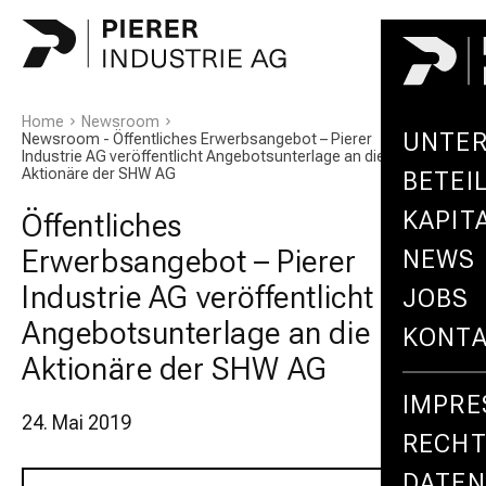
Home
Newsroom
UNTE
Newsroom - Öffentliches Erwerbsangebot – Pierer
Industrie AG veröffentlicht Angebotsunterlage an die
Aktionäre der SHW AG
BETEI
KAPIT
Öffentliches
Erwerbsangebot – Pierer
NEWS
Industrie AG veröffentlicht
JOBS
Angebotsunterlage an die
KONT
Aktionäre der SHW AG
IMPR
24. Mai 2019
RECHT
DATE