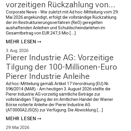
vorzeitigen Rückzahlung von
Anleihen und
Corporate News - Wie zuletzt mit Ad hoc-Mitteilung vom 29.
Mai 2026 angekündigt, erfolgt die vollständige Rückzahlung
Schuldscheindarlehen iHv EUR
der im Restrukturierungsverfahren (ReO) geregelten
aushaftenden Anleihen und Schuldscheindarlehen im
247,5 Mio zzgl Zinsen
Gesamtbetrag von EUR 247,5 Mio […]
MEHR LESEN
3. Aug. 2026
Pierer Industrie AG: Vorzeitige
Tilgung der 100-Millionen-Euro
Pierer Industrie Anleihe
Ad hoc-Mitteilung gemäß Artikel 17 Verordnung (EU) Nr.
596/2014 (MAR) - Am heutigen 3. August 2026 stellte die
Pierer Industrie AG vorzeitig sämtliche Beträge zur
vollständigen Tilgung der im Amtlichen Handel der Wiener
Börse notierte Anleihe der Pierer Industrie AG
(AT0000A2JSQ5) zur Verfügung.
Die Abwicklung […]
MEHR LESEN
29. Mai 2026